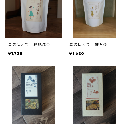
星の伝えて 糖肥減茶
星の伝えて 排石茶
¥1,728
¥1,620