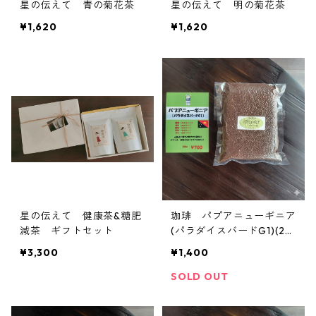
星の伝えて 青の菊花茶
星の伝えて 明の菊花茶
¥1,620
¥1,620
星の伝えて 健康茶&糖肥
珈琲 パプアニューギニア
減茶 ギフトセット
(パラダイスバードG1)(20
0ｇ)
¥3,300
¥1,400
SOLD OUT